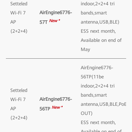
Setteled
indoor,2+2+4 tri
AirEngine6776-
Wi-Fi 7
bands,smart
New *
AP
antenna,USB,BLE)
57T
(2+2+4)
ESS next month,
Available on end of
May
AirEngine6776-
56TP(11be
indoor,2+2+4 tri
Setteled
bands,smart
AirEngine6776-
Wi-Fi 7
antenna,USB,BLE,PoE
New *
AP
56TP
OUT)
(2+2+4)
ESS next month,
Available on end of