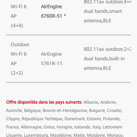
802.11ax outdoor,4+4
Wi-Fi 6
AirEngine
dual bands,smart
AP
6760R-51 *
antenna,BLE
(4+4)
Outdoor
802.11ax outdoor,2+2
Wi-Fi 6
AirEngine
dual bands,built-in
AP
5761R-11
antenna,BLE
(2+2)
Offre disponible dans les pays suivants
: Albanie, Andorre,
Autriche, Belgique, Bosnie-et-Herzégovine, Bulgarie, Croatie,
Chypre, République Techèque, Danemark, Estonie, Finlande,
France, Allemagne, Grèce, Hongrie, Icelande, Italy, Lettoniem
Lituanie, Luxembourg, Macédoine, Malte, Moldavie, Monaco,