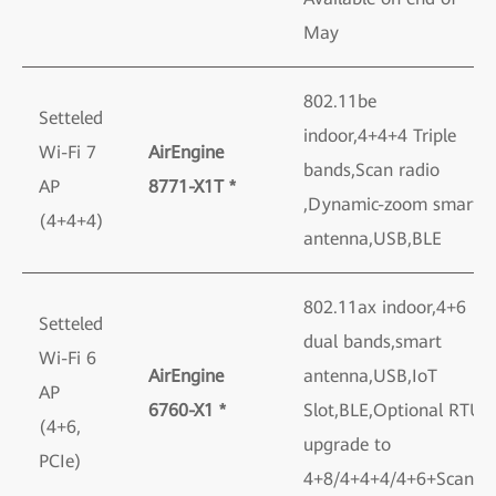
May
802.11be
Setteled
indoor,4+4+4 Triple
Wi-Fi 7
AirEngine
bands,Scan radio
AP
8771-X1T *
,Dynamic-zoom smart
(4+4+4)
antenna,USB,BLE
802.11ax indoor,4+6
Setteled
dual bands,smart
Wi-Fi 6
AirEngine
antenna,USB,IoT
AP
6760-X1 *
Slot,BLE,Optional RTU
(4+6,
upgrade to
PCIe)
4+8/4+4+4/4+6+Scan