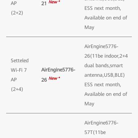
New *
AP
21
ESS next month,
(2+2)
Available on end of
May
AirEngine5776-
26(11be indoor,2+4
Setteled
dual bands,smart
AirEngine5776-
Wi-Fi 7
antenna,USB,BLE)
New *
AP
26
ESS next month,
(2+4)
Available on end of
May
AirEngine6776-
57T(11be