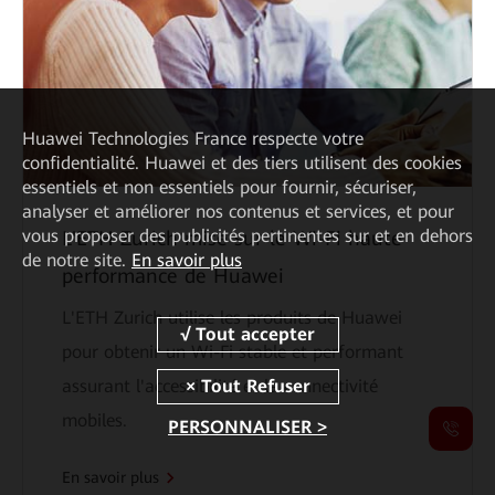
Huawei Technologies France
respecte votre
confidentialité. Huawei et des tiers utilisent des cookies
essentiels et non essentiels pour fournir, sécuriser,
analyser et améliorer nos contenus et services, et pour
vous proposer des publicités pertinentes sur et en dehors
L'ETH Zurich mise sur le Wi-Fi haute
de notre site.
En savoir plus
performance de Huawei
L'ETH Zurich utilise les produits de Huawei
pour obtenir un Wi-Fi stable et performant
assurant l'accessibilité et la connectivité
mobiles.
PERSONNALISER >
En savoir plus