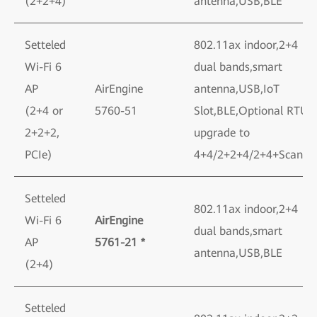
(2+2+4)
antenna,USB,BLE
Setteled
802.11ax indoor,2+4
Wi-Fi 6
dual bands,smart
AP
AirEngine
antenna,USB,IoT
(2+4 or
5760-51
Slot,BLE,Optional RTU
2+2+2,
upgrade to
PCIe)
4+4/2+2+4/2+4+Scan
Setteled
802.11ax indoor,2+4
Wi-Fi 6
AirEngine
dual bands,smart
AP
5761-21 *
antenna,USB,BLE
(2+4)
Setteled