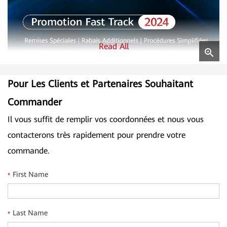
Read All
Pour Les Clients et Partenaires Souhaitant
Fast Track 2024
Commander
Les Avantages de Huawei Fast Track
Il vous suffit de remplir vos coordonnées et nous vous
Fast Track améliore la rentabilité de votre entreprise
contacterons très rapidement pour prendre votre
Fast Track booste votre PME en fournissant les
commande.
meilleures solutions de vente
First Name
*
Remises automatiques et très compétitives
Excellente opportunité pour obtenir des remises
supplémentaires
Last Name
*
Processus simplifié