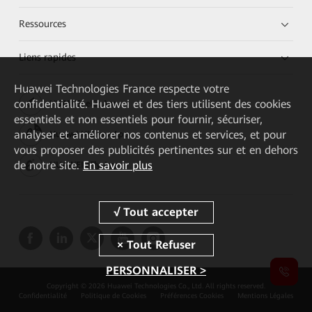
Ressources
Liens rapides
Huawei Technologies France
respecte votre
confidentialité. Huawei et des tiers utilisent des cookies
HUAWEI eKit App
essentiels et non essentiels pour fournir, sécuriser,
analyser et améliorer nos contenus et services, et pour
Huawei HiKnow App
vous proposer des publicités pertinentes sur et en dehors
de notre site.
En savoir plus
HUAWEI eFly App
PERSONNALISER >
Copyright © 2026 Huawei Technologies Co., Ltd. All rights reserved.
Confidentialité
Politique de Cookies
Préférences Cookies
Mentions Légales