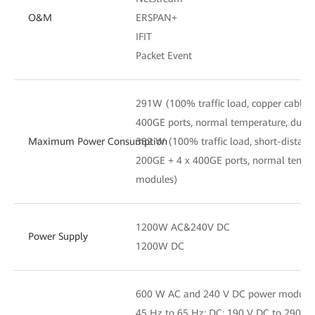
O&M
ERSPAN+
IFIT
Packet Event
291W (100% traffic load, copper cables
400GE ports, normal temperature, dual
Maximum Power Consumption
382 W (100% traffic load, short-distanc
200GE + 4 x 400GE ports, normal tempe
modules)
1200W AC&240V DC
Power Supply
1200W DC
600 W AC and 240 V DC power module: 
45 Hz to 65 Hz; DC: 190 V DC to 290 V