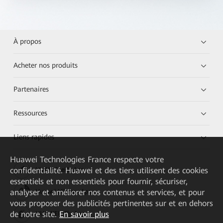
À propos
Acheter nos produits
Partenaires
Ressources
Liens rapides
Huawei Technologies France
respecte votre
confidentialité. Huawei et des tiers utilisent des cookies
HUAWEI eKit App
essentiels et non essentiels pour fournir, sécuriser,
analyser et améliorer nos contenus et services, et pour
Huawei HiKnow App
vous proposer des publicités pertinentes sur et en dehors
de notre site.
En savoir plus
HUAWEI eFly App