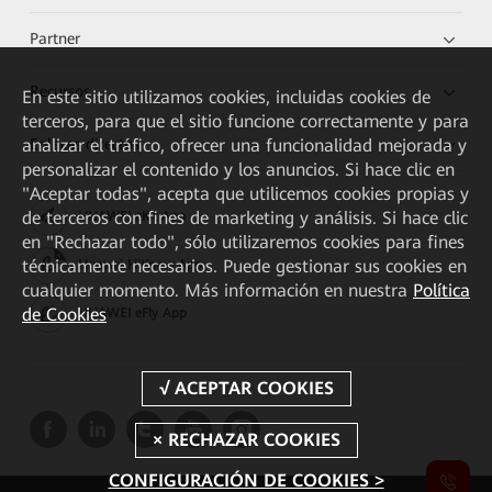
Partner
Recursos
En este sitio utilizamos cookies, incluidas cookies de
terceros, para que el sitio funcione correctamente y para
Enlaces directos
analizar el tráfico, ofrecer una funcionalidad mejorada y
personalizar el contenido y los anuncios. Si hace clic en
"Aceptar todas", acepta que utilicemos cookies propias y
de terceros con fines de marketing y análisis. Si hace clic
HUAWEI eKit App
en "Rechazar todo", sólo utilizaremos cookies para fines
técnicamente necesarios. Puede gestionar sus cookies en
Huawei HiKnow App
cualquier momento. Más información en nuestra
Política
de Cookies
HUAWEI eFly App
CONFIGURACIÓN DE COOKIES >