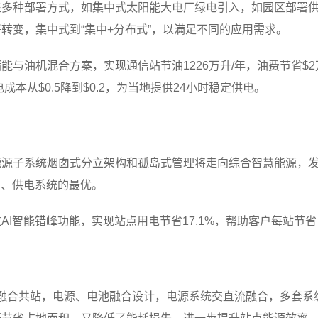
在多种部署方式，如集中式太阳能大电厂绿电引入，如园区部署
转变，集中式到“集中+分布式”，以满足不同的应用需求。
与油机混合方案，实现通信站节油1226万升/年，油费节省$2万
本从$0.5降到$0.2，为当地提供24小时稳定供电。
源子系统烟囱式分立架构和孤岛式管理将走向综合智慧能源，发/转
同、供电系统的最优。
I智能错峰功能，实现站点用电节省17.1%，帮助客户每站节省电
一步融合共站，电源、电池融合设计，电源系统交直流融合，多套