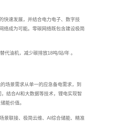
的快速发展，并结合电力电子、数字技
碳网络成为可能。零碳网络既包含建设极简
。
代油机，减少碳排放18吨/站/年 。
池的场景需求从单一的应急备电需求，到
同，结合AI和大数据等技术，锂电实现智
点储能价值。
全场景联接、极简云维、AI综合储能、精准