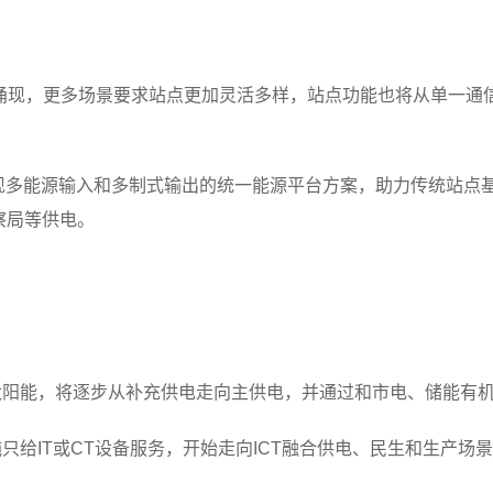
涌现，更多场景要求站点更加灵活多样，站点功能也将从单一通
现多能源输入和多制式输出的统一能源平台方案，助力传统站点基础
察局等供电。
太阳能，将逐步从补充供电走向主供电，并通过和市电、储能有
给IT或CT设备服务，开始走向ICT融合供电、民生和生产场