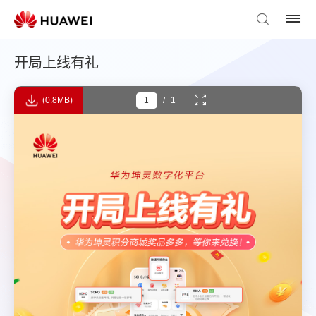
开局上线有礼
(0.8MB)
/
1