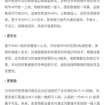
城市智慧杆站内部搭载边缘智能网关，多种业务系统硬件网关转为
软件APP统一上线，物联终端统一接入，感知数据统一采集，运维
费用可节省20%，运维效率提升90%，让数据接入、回传变得更简
单。基于华为PLC-IoT技术，复用电力线作为通信载体，不破土，
不动工，网随电回传，改造升级更轻松。
• 更安全
基于MAC+指纹双重接入认证，可杜绝99%的仿冒&私接危害，保
障终端接入安全；边缘智能网关所拥有的终端识别技术，根据设备
类型、业务类型为终端提供按需的SLA服务，保障重要业务稳定可
靠，并对回传数据提供多种加密方式，端到端保障数据的隐私性及
完整性。
• 更智能
为深圳市智慧城市建设试点区域提供了全天候的Wi-Fi 6+网络。鸿
蒙系统只需通过NFC功能一触即可入网，让最新一代Wi-Fi 6+变得
触手可及。未来，各类物联设备也可通过鸿蒙操作系统统一接入城