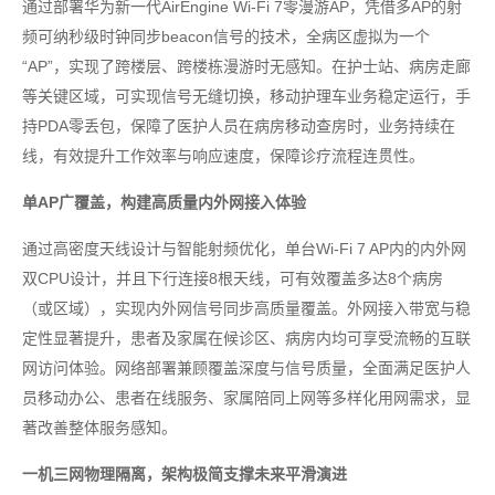
通过部署华为新一代AirEngine Wi-Fi 7零漫游AP，凭借多AP的射
频可纳秒级时钟同步beacon信号的技术，全病区虚拟为一个
“AP”，实现了跨楼层、跨楼栋漫游时无感知。在护士站、病房走廊
等关键区域，可实现信号无缝切换，移动护理车业务稳定运行，手
持PDA零丢包，保障了医护人员在病房移动查房时，业务持续在
线，有效提升工作效率与响应速度，保障诊疗流程连贯性。
单AP广覆盖，构建高质量内外网接入体验
通过高密度天线设计与智能射频优化，单台Wi-Fi 7 AP内的内外网
双CPU设计，并且下行连接8根天线，可有效覆盖多达8个病房
（或区域），实现内外网信号同步高质量覆盖。外网接入带宽与稳
定性显著提升，患者及家属在候诊区、病房内均可享受流畅的互联
网访问体验。网络部署兼顾覆盖深度与信号质量，全面满足医护人
员移动办公、患者在线服务、家属陪同上网等多样化用网需求，显
著改善整体服务感知。
一机三网物理隔离，架构极简支撑未来平滑演进