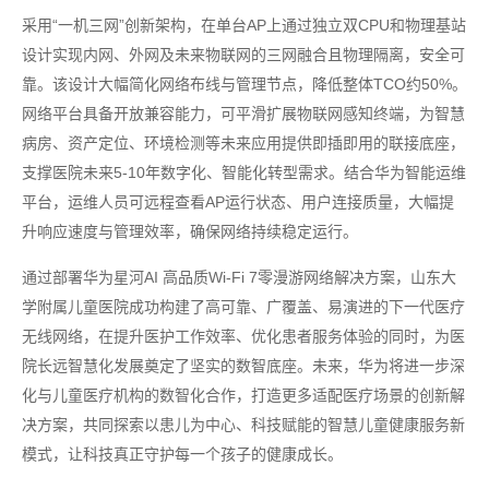
采用“一机三网”创新架构，在单台AP上通过独立双CPU和物理基站
设计实现内网、外网及未来物联网的三网融合且物理隔离，安全可
靠。该设计大幅简化网络布线与管理节点，降低整体TCO约50%。
网络平台具备开放兼容能力，可平滑扩展物联网感知终端，为智慧
病房、资产定位、环境检测等未来应用提供即插即用的联接底座，
支撑医院未来5-10年数字化、智能化转型需求。结合华为智能运维
平台，运维人员可远程查看AP运行状态、用户连接质量，大幅提
升响应速度与管理效率，确保网络持续稳定运行。
通过部署华为星河AI 高品质Wi-Fi 7零漫游网络解决方案，山东大
学附属儿童医院成功构建了高可靠、广覆盖、易演进的下一代医疗
无线网络，在提升医护工作效率、优化患者服务体验的同时，为医
院长远智慧化发展奠定了坚实的数智底座。未来，华为将进一步深
化与儿童医疗机构的数智化合作，打造更多适配医疗场景的创新解
决方案，共同探索以患儿为中心、科技赋能的智慧儿童健康服务新
模式，让科技真正守护每一个孩子的健康成长。