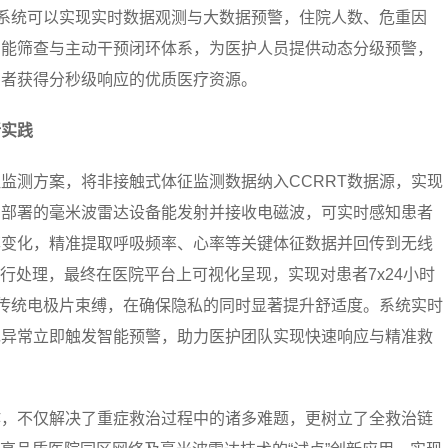
应系统可以实现实时数据观测与大数据预警，住院人数、危重因
智能筛查与主动干预闭环体系，为医护人员提供动态分级预警，
患者获得分秒级响应的优质医疗资源。
新实践
监测方案，将非接触式体征监测数据纳入CCRRT数据源，实现
内部署的毫米波雷达设备能发射并接收电磁波，可实时感知患者
率变化，精准提取呼吸频率、心率等关键体征数据并回传到无线
行处理，最终在医院平台上可视化呈现，实现对患者7x24小时
脱传统电极片束缚，在确保隐私的同时显著提升舒适度。系统实时
现异常立即触发智能预警，助力医护团队实现快速响应与精准救
作，不仅解决了重症救治过程中的诸多难题，更树立了全救治链