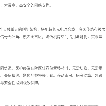
断、大带宽、高安全的网络支撑。
64个天线单元的创新架构，搭配超长光电混合缆，突破传统布线限
域信号无死角、覆盖无盲区，降低机房空间占用与能耗，实现建
频同信道，医护终端在院区任意位置移动时，无需切换、无需重
顿、查房掉线、影像加载慢等问题。移动查房、床旁结算、急诊
性与安全性得到极致保障。