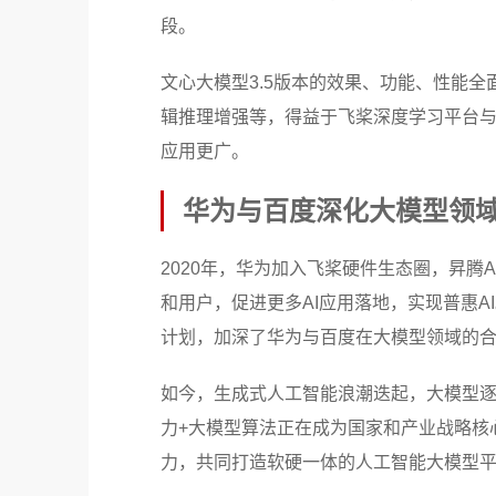
段。
文心大模型3.5版本的效果、功能、性能
辑推理增强等，得益于飞桨深度学习平台
应用更广。
华为与百度深化大模型领
2020年，华为加入飞桨硬件生态圈，昇腾
和用户，促进更多AI应用落地，实现普惠AI
计划，加深了华为与百度在大模型领域的合
如今，生成式人工智能浪潮迭起，大模型逐
力+大模型算法正在成为国家和产业战略核
力，共同打造软硬一体的人工智能大模型