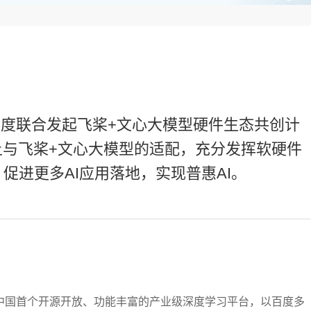
与百度联合发起飞桨+文心大模型硬件生态共创计
上与飞桨+文心大模型的适配，充分发挥软硬件
促进更多AI应用落地，实现普惠AI。
研发的中国首个开源开放、功能丰富的产业级深度学习平台，以百度多