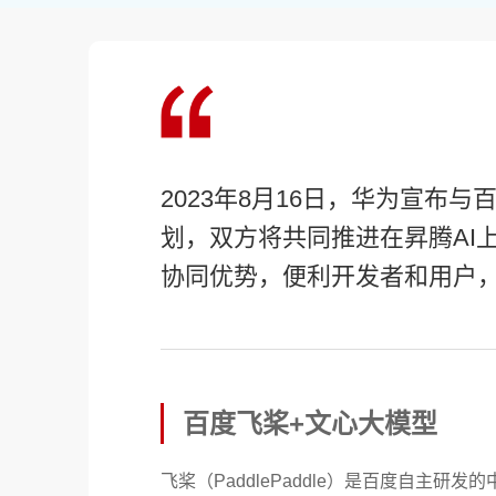
2023年8月16日，华为宣布
划，双方将共同推进在昇腾AI
协同优势，便利开发者和用户，
百度飞桨+文心大模型
飞桨（PaddlePaddle）是百度自主