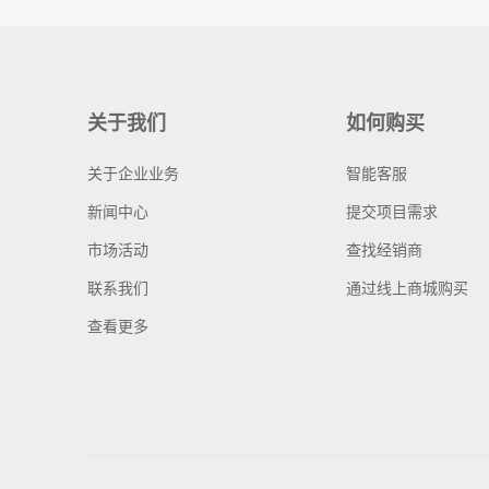
关于我们
如何购买
关于企业业务
智能客服
新闻中心
提交项目需求
市场活动
查找经销商
联系我们
通过线上商城购买
查看更多