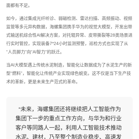
面都有不足。
如今，通过集成光纤听诊、弱磁检测、雷达扫描、高频振动、视频
监管等多元异构数据，海螺集团携手华为的视觉大模型，开发出带
式输送机综合性AI解决方案，对托辊异常、皮带撕裂等28类场景进
行实时管控，实现装备7*24小时监测预警，巡检方式也实现了从
“人员脚力”向“AI智力”的跃迁。
当AI大模型遇上传统水泥制造，智能化让数据成为了水泥生产的新
型“燃料”，智能化让传统产业实现绿色蜕变。这不仅是当下生产技
术的革新，更是未来生产范式的革命。
“未来，海螺集团还将继续把人工智能作为
集团下一步的重点工作方向，与华为和行业
客户等同路人一起，利用人工智能技术推动
水泥、建材，乃至整个制造业稳步、高速发