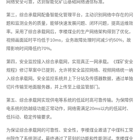
网络安全可靠，达到智能化矿山基础网络通信标准。
第三，综合承载网配备智能化管理平台，主动识别网络中存在的问
题和监测业务的质量，能够快速发展问题、闭环问题，提高运维效
率。采用了综合承载网后，李楼煤业的生产网络架构得到了优化，
视频画面延时平均低于10ms，业务故障处理时间减少约50%，故
障影响时间降低约70%。
第四，安全监控接入综合承载网，实现真正一网承载。《煤矿安全
规程》修订草案中已提到，允许将安全监控网络、视频网络统一纳
入综合承载网。安全监控系统井上下分站及传感器数据，通过单独
切片传输至地面服务器，并上传至上级监管部门。
第五、综合承载网实现供电等系统的低延时高可靠传输。为保障供
电系统的防越级功能正常动作，网络需满足20ms以内的低延时、
低抖动、稳定传输要求。
为保证综合承载网的可靠性、安全性，李楼煤业邀请了中煤科工常
州院作了系统测试，最终通过了苛刻的功能和性能测试。李楼煤业