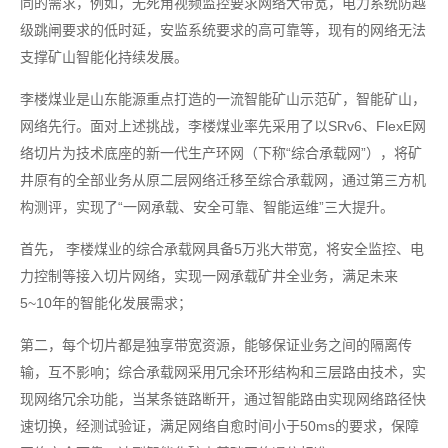
同的需求，例如，无死角视频监控要求网络大带宽，电力系统防越
级跳闸要求的低时延，安监系统要求的高可靠等，现有的网络无法
支撑矿山智能化持续发展。
李楼煤业是山东能源重点打造的一流智能矿山示范矿，智能矿山，
网络先行。面对上述挑战，李楼煤业率先采用了以SRv6、FlexE网
络切片为技术底座的新一代生产环网（下称“综合承载网”），将矿
井原有的全部业务从原二层网络迁移至综合承载网，通过第三方机
构测评，实现了“一网承载、安全可靠、智能运维”三大提升。
首先， 李楼煤业的综合承载网具备5万兆大带宽，将安全监控、电
力控制等接入切片网络，实现一网承载矿井全业务，满足未来
5~10年的智能化发展需求；
第二，每个切片都是独享带宽资源，能够保证业务之间的隔离传
输，互不影响；综合承载网采用冗余环形结构和三层路由技术，实
现网络冗余功能，当某条链路断开，通过智能路由实现网络路径快
速切换，经测试验证，满足网络自愈时间小于50ms的要求，保障