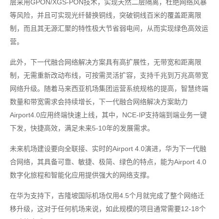
层采用GPON/XGS-PON技术，实现天然二层隔离，杜绝网络风暴
等风险，并且可实现光纤替换铜线，突破铜线百米的覆盖距离限
制，而且其无源汇聚的特性极大节省弱电间，从而实现绿色高效运
营。
此外，下一代融合网络解决方案具有高扩展性，无带宽和距离限
制，无需重新改动布线，可按需灵活扩容，支持千兆到万兆高带宽
网络升级。随着马来西亚机场集团运营系统规格的提高，智慧终端
数量和带宽需求会持续增长，下一代融合网络解决方案助力
Airport4.0应用终端快速上线，其中，NCE-IP支持端到端业务一键
下发，快捷高效，满足未来5-10年的发展需求。
未来机场建设要向全联接、实时的Airport 4.0演进，华为下一代融
合网络，其具备可靠、敏捷、极简、绿色的特点，能为Airport 4.0
数字化旅程和智能化应用提供强大的网络支撑。
在华为支持下，吉隆坡国际机场仅用4.5个月就完成了整个网络迁
移升级，这对于任何机场来说，如此规模的项目通常需要12-18个