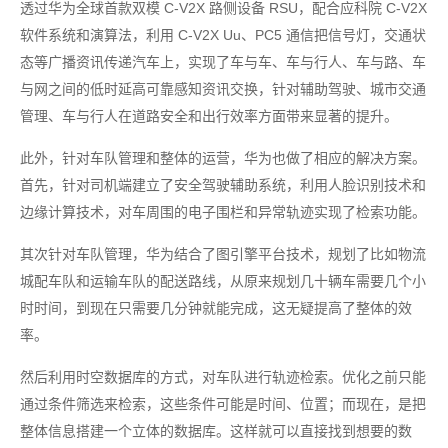
透过华为全球首款双模 C-V2X 路侧设备 RSU，配合应科院 C-V2X
软件系统和演算法，利用 C-V2X Uu、PC5 通信把信号灯，交通状
态等广播资讯传递汽车上，实现了车与车、车与行人、车与路、车
与网之间的低时延高可靠感知资讯交换，针对辅助驾驶、城市交通
管理、车与行人在道路安全和出行效率方面带来显著的提升。
此外，针对车队管理和整体的运营，华为也做了相应的解决方案。
首先，针对司机端建立了安全驾驶辅助系统，利用人脸识别技术和
边缘计算技术，对车周围的电子围栏和异常轨迹实现了检索功能。
其次针对车队管理，华为结合了图引擎平台技术，规划了比如物流
城配车队和运输车队的配送路线，从原来规划几十辆车需要几个小
时时间，到现在只需要几分钟就能完成，这无疑提高了整体的效
率。
然后利用时空数据库的方式，对车队进行轨迹检索。优化之前只能
通过条件筛选来检索，这些条件可能是时间、位置；而现在，是把
整体信息搭建一个立体的数据库。这样就可以直接找到想要的数