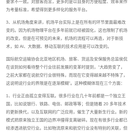
要求不一致。对旅客而言，更多的是以自身的方便程度、效率来作
为考量标准，希望得到更多样化的服务平台。
3、从机场角度来讲，机场平台实际上是在所有的环节里面最难改
变的。因为机场物理平台在多年前就已经被固化，这也限制了机场
的改变。但是在可预见的未来，机场的流程可以再造，对于新技
术，如 AI、大数据、移动互联的技术应用是可以改变的。
国际航空运输协会北亚地区机场、旅客、货运及安保服务总监侯侃
在谈到如何看待整个行业往前发展的变革时提到，“大趋势变了，
之前大家都在说航空行业很特殊，而现在它变得越来越不特殊了，
这说明说行业的界限是在逐渐模糊”。这种模糊体现在三个方面：
1、行业正由孤立变得互联。很多行业在几十年前都是一个独立王
国，比如说银行、铁路、电信、邮政等等；但是随着 20 多年技术
的更新换代，以及互联网的广泛应用，催生了大量新生行业。新的
模式把原来独立王国的边界冲撞得支离破碎。现在有很多行业都已
经渗透进航空行业。比如物流原来和航空行业没有特别的关联，但