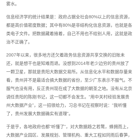
雾水。
信息经济学的统计结果是：政府占据全社会80%以上的信息资源，
都是高价值密度数据；其中有80%是非结构化信息资源，也就是各
类电子文件。把数据藏着掖着，自己不用也不给别人用，这就是政
治不正确了。
2007年以来，很多地方还欠着政务信息资源共享交换的旧账未
还，就是想干也是知难而退。没想到2014年老少边穷的贵州放了
一颗卫星，那就是贵阳大数据交易所。从信息化水平和数据存量来
看，贵州并不是最适合搞大数据的省份，至少广东表示不服气。不
服气也没有用，反正贵州现在成了大数据的朝圣之地。没有从北京
调任贵阳的陈刚书记，这一切都不会发生。“用中关村经验发展贵
州大数据产业”，这一招很给力，习总书记在视察时说：“我听懂
了，贵州发展大数据确实有道理”。
于是乎，各地政府也都“听懂了”，对大数据趋之若鹜，蜂拥而上，
大数据产业园区、发展规划、管理机构、重大工程如同雨后春笋，