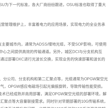
SU为下一代标准，各大厂商纷纷跟进，OSU标准也取得了重大
运营管理维护上，丰富着电力的应用场景，实现电力的全业务承
在主要城市内，通常为ADSS/埋地光缆，不受SOP影响，可使用
为数据中心之间提供高效的传输通道。另外，城区DCI与分支机构互
通过部署OXC进行光波长交换，实现业务的快速部署和波长的
司、分公司、分支机构和第二汇聚点等，光缆通常为OPGW架空光
气，OPGW感应电磁场引起光偏振旋转，导致传输性能受损。
/s SOP技术已经成熟并商用部署，满足OPGW架空光缆的部署环境，解
汇聚点等大容量联接需求。同时针对早期部署的10G传输系统，