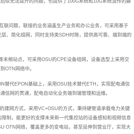
续无法提升的问题，也提供了100G系统和10G系统混传的解
广域互联问题，联接的业务涵盖生产业务和办公业务，可采用基于
现免光层、简化组网，同时支持类SDH时隙，提供高可靠、端到端的
伏电厂等末梢站点，可采用OSU的CPE设备组网，设备选型上采用交
到OTN网络中。
N替代EPON基础上，采用OSU技术替代ETH，实现配电通信
电通信网的贯通，配电自动化业务端到端管理和运维。
的建网方式，采用VC+OSU的方式，秉持硬管道承载电力关键
宽的限制，能更好的支撑未来新一代集控站的设备感知和视频信息
U OTN网络，覆盖更多的变电站，甚至延伸到营业厅，实现大