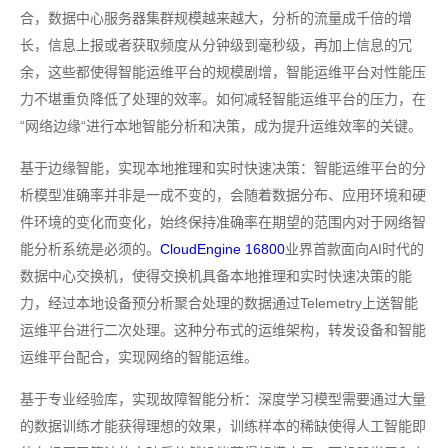
合，数据中心服务器集群规模越来越大，分析的流量成千倍的增
长，信息上报或者获取频度从分钟级到毫秒级，再加上信息的冗
余，这些都使得智能运维平台的规模剧增，智能运维平台对性能压
力不堪重负降低了处理的效率。如何减轻智能运维平台的压力，在
“网络边缘“进行本地智能分析和决策，成为提升运维效率的关键。
基于边缘智能，实现本地推理和实时快速决策：智能运维平台的分
析模型准确率并非是一成不变的，会随着数据分布、应用环境和硬
件环境的变化而变化，始终保持准确率在期望的范围内对于网络智
能分析系统是必须的。
CloudEngine 16800
业界首款面向AI时代的
数据中心交换机，使得交换机具备本地推理和实时快速决策的能
力，经过本地设备预分析聚合处理的数据通过Telemetry上送智能
运维平台进行二次处理。这种分布式的运维架构，转发设备和智能
运维平台配合，实现网络的智能运维。
基于专业经验库，实现故障智能分析：深度学习模型需要通过大量
的数据训练才能获得理想的效果，训练样本的稀缺使得人工智能即