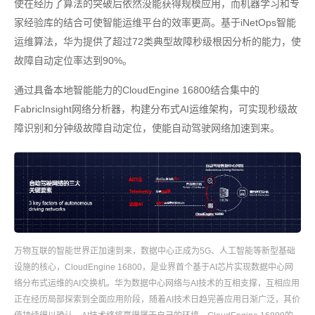
使在经历了算法的突破后依然没能获得规模应用，而机器学习和专
家经验库的结合可使智能运维平台的效率更高。基于iNetOps智能
运维算法，华为提供了超过72类典型故障秒级根因分析的能力，使
故障自动定位率达到90%。
通过具备本地智能能力的CloudEngine 16800结合集中的
FabricInsight网络分析器，构建分布式AI运维架构，可实现秒级故
障识别和分钟级故障自动定位，使能自动驾驶网络加速到来。
万物互联的智能世界正加速到来，数据中心正成为5G、人工智能等新型基础
设施的核心，CloudEngine 16800，是业界首个基于AI芯片实现数据中心网
络分布式运维的AI交换机。华为数据中心网络与AI技术的互相支撑，互相应用
正在经历局部探索到全面应用阶段，随着AI技术日趋完善应用日渐广泛，其价