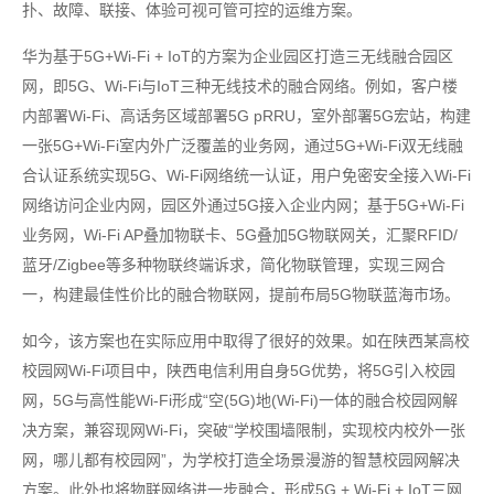
扑、故障、联接、体验可视可管可控的运维方案。
华为基于5G+Wi-Fi + IoT的方案为企业园区打造三无线融合园区
网，即5G、Wi-Fi与IoT三种无线技术的融合网络。例如，客户楼
内部署Wi-Fi、高话务区域部署5G pRRU，室外部署5G宏站，构建
一张5G+Wi-Fi室内外广泛覆盖的业务网，通过5G+Wi-Fi双无线融
合认证系统实现5G、Wi-Fi网络统一认证，用户免密安全接入Wi-Fi
网络访问企业内网，园区外通过5G接入企业内网；基于5G+Wi-Fi
业务网，Wi-Fi AP叠加物联卡、5G叠加5G物联网关，汇聚RFID/
蓝牙/Zigbee等多种物联终端诉求，简化物联管理，实现三网合
一，构建最佳性价比的融合物联网，提前布局5G物联蓝海市场。
如今，该方案也在实际应用中取得了很好的效果。如在陕西某高校
校园网Wi-Fi项目中，陕西电信利用自身5G优势，将5G引入校园
网，5G与高性能Wi-Fi形成“空(5G)地(Wi-Fi)一体的融合校园网解
决方案，兼容现网Wi-Fi，突破“学校围墙限制，实现校内校外一张
网，哪儿都有校园网”，为学校打造全场景漫游的智慧校园网解决
方案。此外也将物联网络进一步融合，形成5G + Wi-Fi + IoT三网