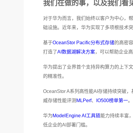
我们在做的事，以及我们看
对于华为而言，我们始终以客户为中心，帮
础设施。近年来，华为实现了多项根技术
基于
OceanStor Pacific分布式存储
的高密
打造了
AI数据湖解决方案
，可以帮助企业高
华为提出了业界首个支持异构算力的上下文记忆
的精准性。
OceanStor A系列高性能AI存储持
威存储性能评测
MLPerf
、
IO500榜单第一
。
华为
ModelEngine AI工具链
能力持续丰富
低企业的AI部署门槛。