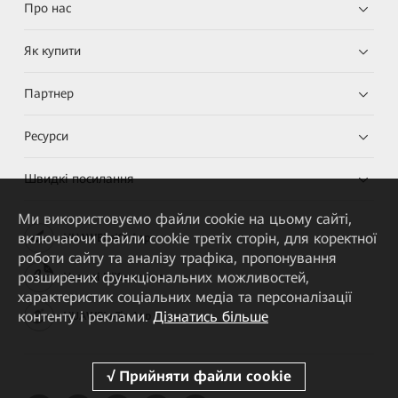
Про нас
Як купити
Партнер
Ресурси
Швидкі посилання
Ми використовуємо файли cookie на цьому сайті,
включаючи файли cookie третіх сторін, для коректної
HUAWEI eKit App
роботи сайту та аналізу трафіка, пропонування
розширених функціональних можливостей,
Huawei HiKnow App
характеристик соціальних медіа та персоналізації
контенту і реклами.
Дізнатись більше
HUAWEI eFly App