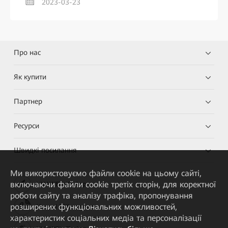
2023-03-23
Про нас
Як купити
Партнер
Ресурси
Швидкі посилання
Ми використовуємо файли cookie на цьому сайті,
включаючи файли cookie третіх сторін, для коректної
HUAWEI eKit App
роботи сайту та аналізу трафіка, пропонування
розширених функціональних можливостей,
Huawei HiKnow App
характеристик соціальних медіа та персоналізації