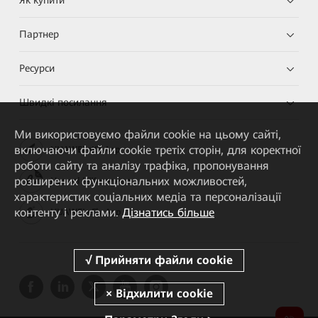
Як купити
Партнер
Ресурси
Швидкі посилання
Ми використовуємо файли cookie на цьому сайті,
включаючи файли cookie третіх сторін, для коректної
HUAWEI eKit App
роботи сайту та аналізу трафіка, пропонування
розширених функціональних можливостей,
Huawei HiKnow App
характеристик соціальних медіа та персоналізації
контенту і реклами.
Дізнатись більше
HUAWEI eFly App