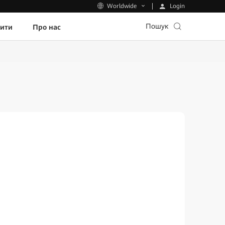
Login
Worldwide
Пошук
пити
Про нас