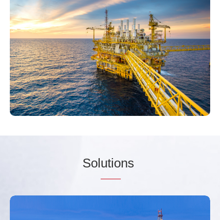
Sol
utio
ns