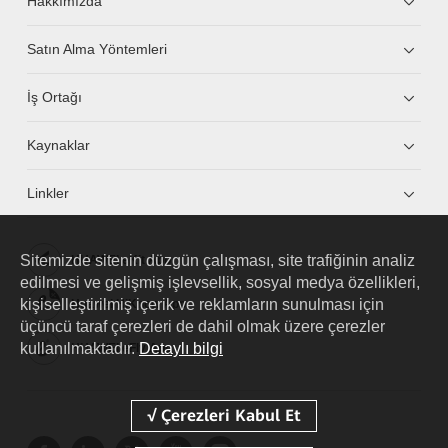
Hakkımızda
Satın Alma Yöntemleri
İş Ortağı
Kaynaklar
Linkler
Sitemizde sitenin düzgün çalışması, site trafiğinin analiz
HUAWEI eKit App
edilmesi ve gelişmiş işlevsellik, sosyal medya özellikleri,
kişiselleştirilmiş içerik ve reklamların sunulması için
Huawei HiKnow App
üçüncü taraf çerezleri de dahil olmak üzere çerezler
kullanılmaktadır.
Detaylı bilgi
HUAWEI eFly App