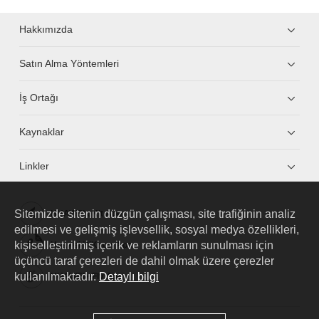
Hakkımızda
Satın Alma Yöntemleri
İş Ortağı
Kaynaklar
Linkler
Sitemizde sitenin düzgün çalışması, site trafiğinin analiz
HUAWEI eKit App
edilmesi ve gelişmiş işlevsellik, sosyal medya özellikleri,
kişiselleştirilmiş içerik ve reklamların sunulması için
Huawei HiKnow App
üçüncü taraf çerezleri de dahil olmak üzere çerezler
kullanılmaktadır.
Detaylı bilgi
HUAWEI eFly App