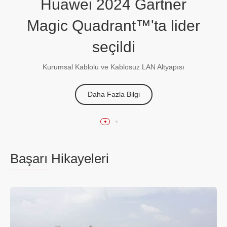
Huawei 2024 Gartner
Huawei SD-WAN
Recognized as a Gartner®
Magic Quadrant™'ta lider
Peer Insights™ Customers'
seçildi
Choice
Kurumsal Kablolu ve Kablosuz LAN Altyapısı
Daha Fazla Bilgi
Learn More
Başarı
Hikayeleri