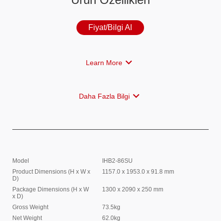
Fiyat/Bilgi Al
Learn More
Daha Fazla Bilgi
Model
IHB2-86SU
Product Dimensions (H x W x
1157.0 x 1953.0 x 91.8 mm
D)
HUAWEI IdeaHub Board 2 65-inch
Package Dimensions (H x W
1300 x 2090 x 250 mm
x D)
Gross Weight
73.5kg
Net Weight
62.0kg
HUAWEI IdeaHub Board 2 86-inch