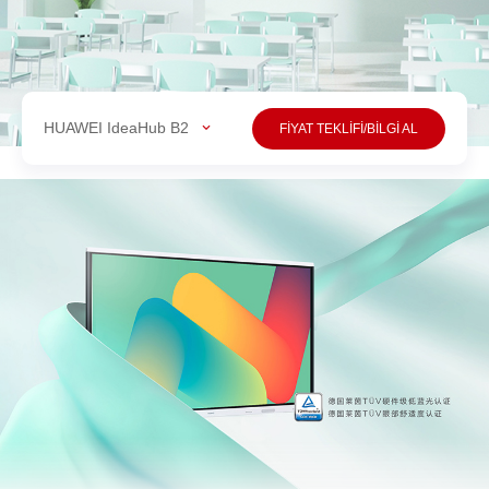
HUAWEI IdeaHub B2
FİYAT TEKLİFİ/BİLGİ AL