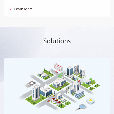
Learn More
So
lutio
ns