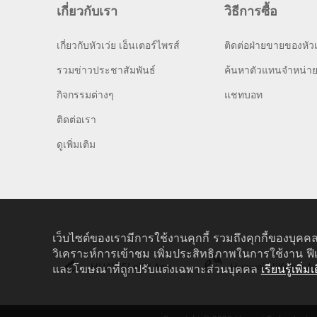
เกี่ยวกับเรา
วิธีการซื้อ
เกี่ยวกับหัวเว่ย เอ็นเตอร์ไพรส์
ติดต่อฝ่ายขายของหัวเ
รวมข่าวประชาสัมพันธ์
ค้นหาตัวแทนจำหน่า
กิจกรรมต่างๆ
แชทบอท
ติดต่อเรา
ดูเพิ่มเติม
เว็บไซต์ของเรามีการใช้งานคุกกี้ รวมถึงคุกกี้ของบุคคล
วิเคราะห์การเข้าชม เพิ่มประสิทธิภาพในการใช้งาน ฟี
HUAWEI eKit App
Huawei HiKnow A
และโฆษณาที่ถูกปรับแต่งเฉพาะส่วนบุคคล
เรียนรู้เพิ่มเ