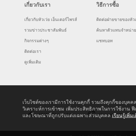
เกี่ยวกับเรา
วิธีการซื้อ
เกี่ยวกับหัวเว่ย เอ็นเตอร์ไพรส์
ติดต่อฝ่ายขายของหัวเ
รวมข่าวประชาสัมพันธ์
ค้นหาตัวแทนจำหน่า
กิจกรรมต่างๆ
แชทบอท
ติดต่อเรา
ดูเพิ่มเติม
เว็บไซต์ของเรามีการใช้งานคุกกี้ รวมถึงคุกกี้ของบุคคล
วิเคราะห์การเข้าชม เพิ่มประสิทธิภาพในการใช้งาน ฟี
HUAWEI eKit App
Huawei HiKnow A
และโฆษณาที่ถูกปรับแต่งเฉพาะส่วนบุคคล
เรียนรู้เพิ่มเ