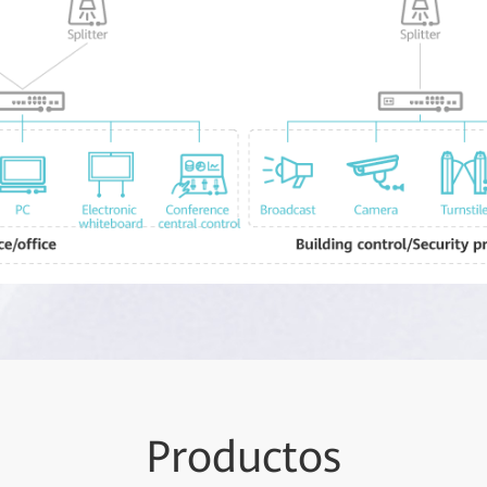
Pr
oduc
tos