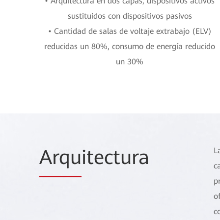
• Arquitectura en dos capas, dispositivos activos
sustituidos con dispositivos pasivos
• Cantidad de salas de voltaje extrabajo (ELV)
reducidas un 80%, consumo de energía reducido
un 30%
Arqu
itectura
L
c
p
o
c