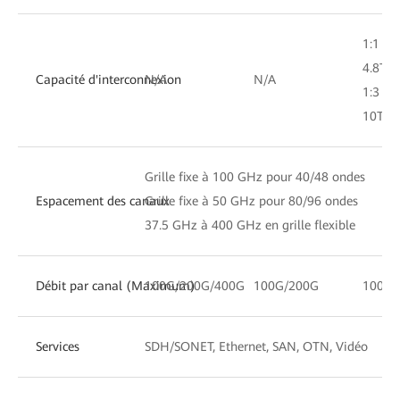
1:1 mo
4.8T/2
Capacité d'interconnexion
N/A
N/A
1:3 mo
10T/2T
Grille fixe à 100 GHz pour 40/48 ondes
Espacement des canaux
Grille fixe à 50 GHz pour 80/96 ondes
37.5 GHz à 400 GHz en grille flexible
Débit par canal (Maximum)
100G/200G/400G
100G/200G
100G/
Services
SDH/SONET, Ethernet, SAN, OTN, Vidéo