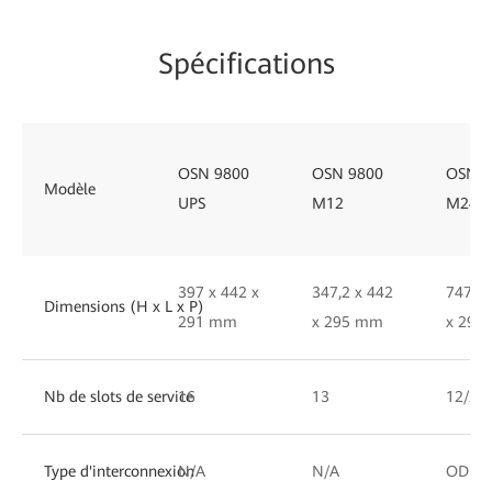
Spécifications
OSN 9800
OSN 9800
OSN 9
Modèle
UPS
M12
M24
397 x 442 x
347,2 x 442
747,2 
Dimensions (H x L x P)
291 mm
x 295 mm
x 295
Nb de slots de service
16
13
12/24
Type d'interconnexion
N/A
N/A
ODUk/