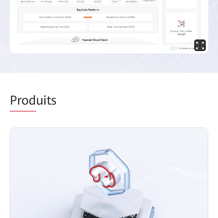
Prod
uits