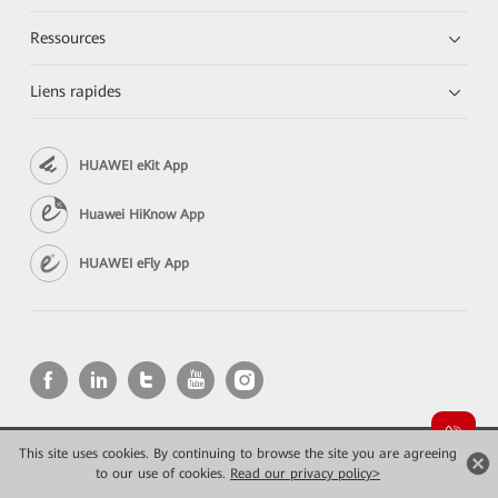
Ressources
Liens rapides
HUAWEI eKit App
Huawei HiKnow App
HUAWEI eFly App
This site uses cookies. By continuing to browse the site you are agreeing
Copyright © 2026 Huawei Technologies Co., Ltd. All rights reserved.
to our use of cookies.
Read our privacy policy>
Confidentialité
Mentions Légales