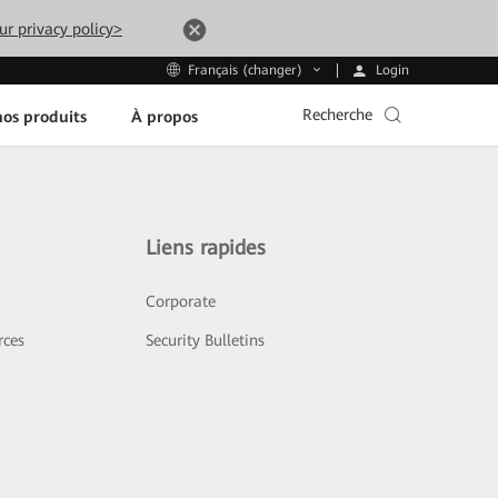
ur privacy policy>
Login
Français (changer)
Recherche
os produits
À propos
Liens rapides
Corporate
rces
Security Bulletins