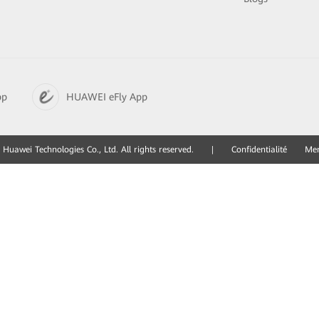
pp
HUAWEI eFly App
Huawei Technologies Co., Ltd. All rights reserved.
|
Confidentialité
Men