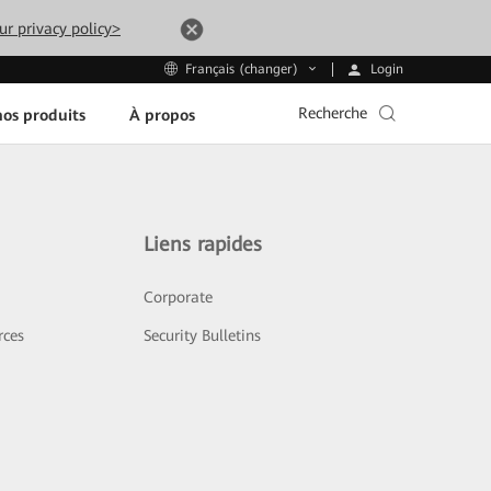
ur privacy policy>
Login
Français (changer)
Recherche
os produits
À propos
Liens rapides
Corporate
rces
Security Bulletins