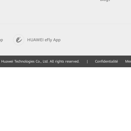
pp
HUAWEI eFly App
Huawei Technologies Co., Ltd. All rights reserved.
|
Confidentialité
Men