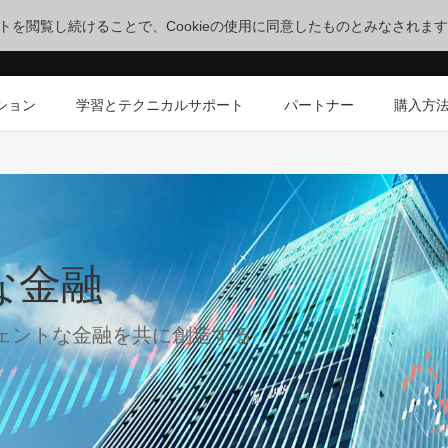
サイトを閲覧し続けることで、Cookieの使用に同意したものとみなされま
ション
学習とテクニカルサポート
パートナー
購入方
な金融
ェントな金融を共に創造する