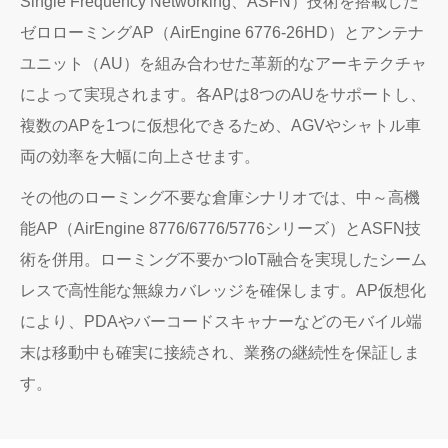
Single Frequency Networking、ASFN）技術を搭載した
ゼロローミングAP（AirEngine 6776-26HD）とアンテナ
ユニット（AU）を組み合わせた革新的なアーキテクチャ
によって実現されます。各APは8つのAUをサポートし、
複数のAPを1つに仮想化できるため、AGVやシャトル車
両の効率を大幅に向上させます。
その他のローミング不要な倉庫シナリオでは、中～高機
能AP（AirEngine 8776/6776/5776シリーズ）とASFN技
術を併用。ローミング不要かつIoT融合を実現したシーム
レスで高性能な無線カバレッジを確保します。AP仮想化
により、PDAやバーコードスキャナーなどのモバイル端
末は移動中も確実に接続され、業務の継続性を保証しま
す。