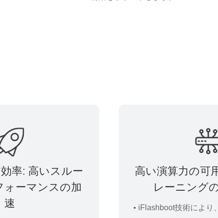
効率: 高いスルー
高い演算力の可用
フォーマンスの加
レーニング
速
• iFlashboot技術