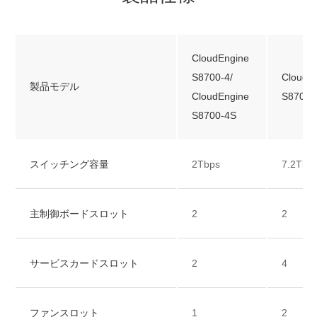
CloudEngine
S8700-4/
CloudE
製品モデル
CloudEngine
S8700-
S8700-4S
スイッチング容量
2Tbps
7.2Tbp
主制御ボードスロット
2
2
サービスカードスロット
2
4
ファンスロット
1
2