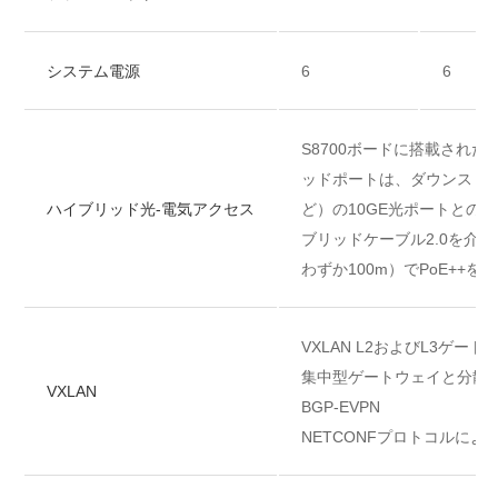
システム電源
6
6
S8700ボードに搭載された4
ッドポートは、ダウンストリーム
ハイブリッド光-電気アクセス
ど）の10GE光ポートとの
ブリッドケーブル2.0を介し
わずか100m）でPoE++を
VXLAN L2およびL3ゲート
集中型ゲートウェイと分散
VXLAN
BGP-EVPN
NETCONFプロトコルによ