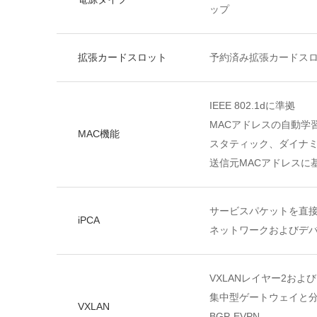
ップ
拡張カードスロット
予約済み拡張カードス
IEEE 802.1dに準拠
MACアドレスの自動学
MAC機能
スタティック、ダイナミ
送信元MACアドレスに
サービスパケットを直
iPCA
ネットワークおよびデ
VXLANレイヤー2およ
集中型ゲートウェイと
VXLAN
BGP-EVPN