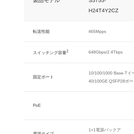
製品モデル
S5755-
H24T4Y2CZ
転送性能
465Mpps
2
648Gbps/2.4Tbps
スイッチング容量
10/100/1000 Base-
固定ポート
40/100GE QSFP28ポー
PoE
1+1電源バックア
電源タイプ