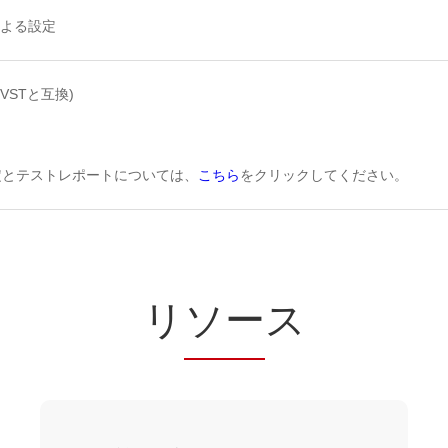
による設定
RPVSTと互換)
定とテストレポートについては、
こちら
をクリックしてください。
リ
ソー
ス