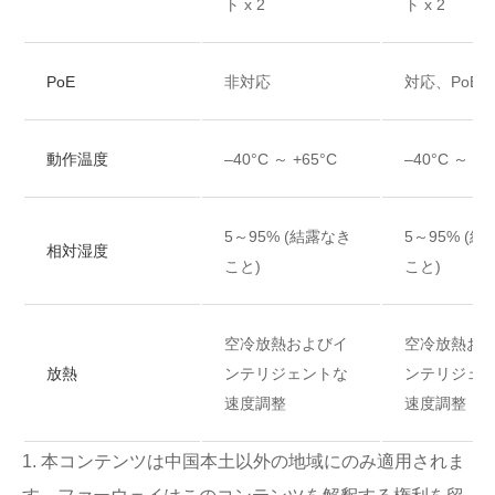
ト x 2
ト x 2
PoE
非対応
対応、PoE+
動作温度
–40°C ～ +65°C
–40°C ～ +6
5～95% (結露なき
5～95% (
相対湿度
こと)
こと)
空冷放熱およびイ
空冷放熱お
放熱
ンテリジェントな
ンテリジェ
速度調整
速度調整
1. 本コンテンツは中国本土以外の地域にのみ適用されま