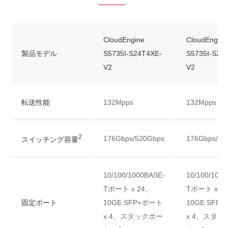
CloudEngine
CloudEngine
製品モデル
S5735I-S24T4XE-
S5735I-S24
V2
V2
転送性能
132Mpps
132Mpps
2
176Gbps/520Gbps
176Gbps/52
スイッチング容量
10/100/1000BASE-
10/100/100
Tポート x 24、
Tポート x 2
固定ポート
10GE SFP+ポート
10GE SFP
x 4、スタックポー
x 4、スタッ