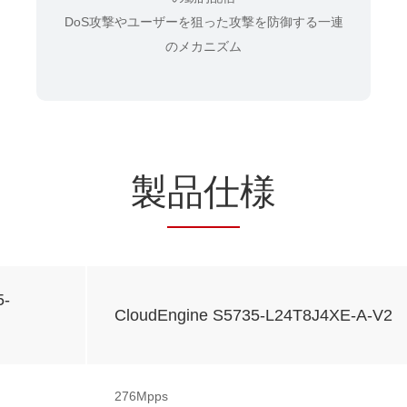
DoS攻撃やユーザーを狙った攻撃を防御する一連
のメカニズム
製
品仕
様
5-
CloudEngine S5735-L24T8J4XE-A-V2
276Mpps