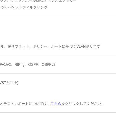
ック、ブラックホールMACアドレスエントリー
基づくパケットフィルタリング
ル、IPサブネット、ポリシー、ポートに基づくVLAN割り当て
/v2、RIPng、OSPF、OSPFv3
RPVSTと互換)
とテストレポートについては、
こちら
をクリックしてください。