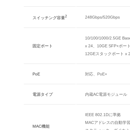
2
248Gbps/520Gbps
スイッチング容量
10/100/1000/2.5GE B
固定ポート
x 24、10GE SFP+ポート
12GEスタックポート x 
PoE
対応、PoE+
電源タイプ
­内蔵AC電源モジュール­
IEEE 802.1Dに準拠
MACアドレスの自動学
MAC機能