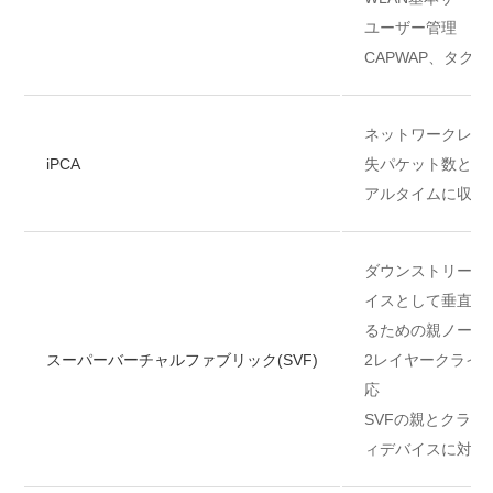
ユーザー管理
CAPWAP、タグ
ネットワークレベ
iPCA
失パケット数とパ
アルタイムに収集
ダウンストリーム
イスとして垂直に
るための親ノード
スーパーバーチャルファブリック(SVF)
2レイヤークライ
応
SVFの親とクラ
ィデバイスに対応