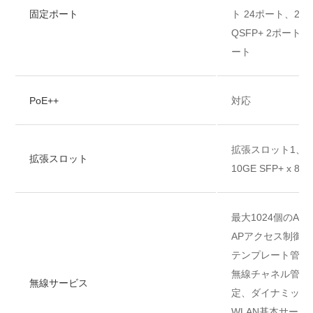
固定ポート
ト 24ポート、25GE
QSFP+ 2ポートまた
ート
PoE++
対応
拡張スロット1、25G
拡張スロット
10GE SFP+ x 8
最大1024個のAP
APアクセス制御、
テンプレート管理
無線チャネル管理
無線サービス
定、ダイナミック
WLAN基本サービ