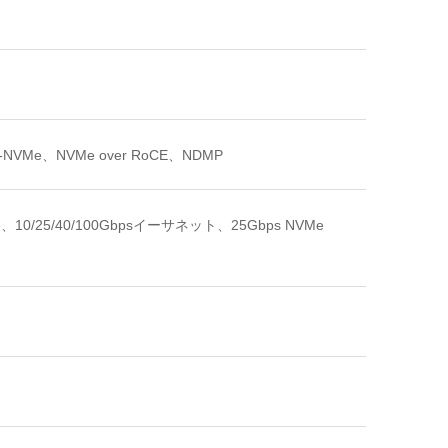
-NVMe、NVMe over RoCE、NDMP
VMe、10/25/40/100Gbpsイーサネット、25Gbps NVMe