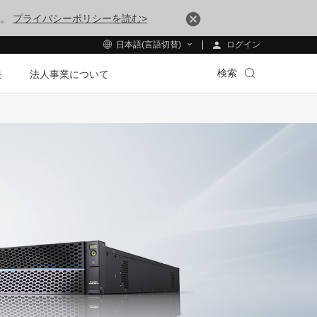
す。
プライバシーポリシーを読む>
ログイン
日本語(言語切替)
検索
法
法人事業について