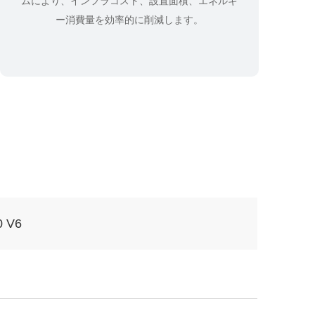
ムにより、インフラコスト、設置面積、エネルギ
ー消費量を効率的に削減します。
0 V6