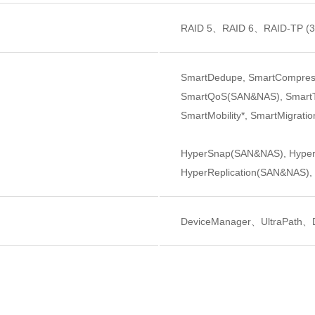
RAID 5、RAID 6、RAID-
SmartDedupe, SmartCompressio
SmartQoS(SAN&NAS), SmartT
SmartMobility*, SmartMigratio
HyperSnap(SAN&NAS), Hype
HyperReplication(SAN&NAS),
DeviceManager、UltraPath、