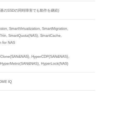
TP (3基のSSDの同時障害でも動作を継続)
n, SmartVirtualization, SmartMigration,
hin, SmartQuota(NAS), SmartCache,
n for NAS
rClone(SAN&NAS), HyperCDP(SAN&NAS),
 HyperMetro(SAN&NAS), HyperLock(NAS)
DME IQ