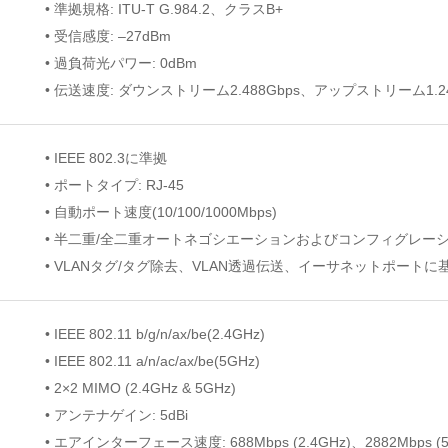
• 準拠規格: ITU-T G.984.2、クラスB+
• 受信感度: –27dBm
• 過負荷光パワー: 0dBm
• 伝送速度: ダウンストリーム2.488Gbps、アップストリーム1.24
• IEEE 802.3に準拠
• ポートタイプ: RJ-45
• 自動ポート速度(10/100/1000Mbps)
• 半二重/全二重オートネゴシエーションおよびコンフィグレー
• VLANタグ/タグ除去、VLAN透過伝送、イーサネットポートに
• IEEE 802.11 b/g/n/ax/be(2.4GHz)
• IEEE 802.11 a/n/ac/ax/be(5GHz)
• 2×2 MIMO (2.4GHz & 5GHz)
• アンテナゲイン: 5dBi
• エアインターフェース速度: 688Mbps (2.4GHz)、2882Mbps (5