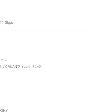
4 Gbps
ション
基づくVLANフィルタリング
GHz)