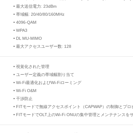
• 最大送信電力: 23dBm
• 帯域幅: 20/40/80/160MHz
• 4096-QAM
• WPA3
• DL MU-MIMO
• 最大アクセスユーザー数: 128
• 視覚化された管理
• ユーザー定義の帯域幅割り当て
• Wi-Fi最適化およびWi-Fiローミング
• Wi-Fi O&M
• 干渉防止
• FITモードで無線アクセスポイント（CAPWAP）の制御とプ
• FITモードでOLT上のWi-Fi ONUの集中管理とメンテナンス