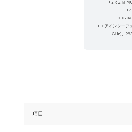
• 2 x 2 MIM
• 
• 16
• エアインターフェー
GHz)、28
項目