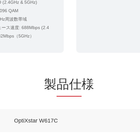
O (2.4GHz & 5GHz)
4096 QAM
0MHz周波数帯域
ス速度: 688Mbps (2.4
82Mbps（5GHz）
製
品仕
様
OptiXstar W617C