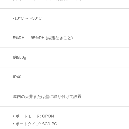
-10°C ～ +50°C
5%RH ～ 95%RH (結露なきこと)
約550g
IP40
屋内の天井または壁に取り付けて設置
• ポートモード: GPON
• ポートタイプ: SC/UPC