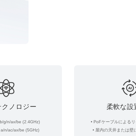
i7テクノロジー
柔軟な設
 b/g/n/ax/be (2.4GHz)
• PoFケーブルによる
 a/n/ac/ax/be (5GHz)
• 屋内の天井または壁