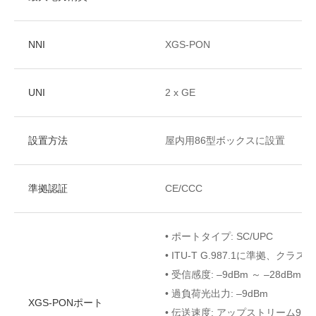
NNI
XGS-PON
UNI
2 x GE
設置方法
屋内用86型ボックスに設置
準拠認証
CE/CCC
• ポートタイプ: SC/UPC
• ITU-T G.987.1に準拠、クラスN1
• 受信感度: –9dBm ～ –28dBm
• 過負荷光出力: –9dBm
XGS-PONポート
• 伝送速度: アップストリーム9.9