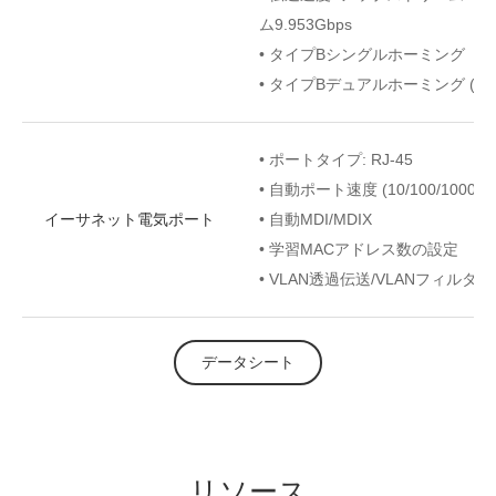
ム9.953Gbps
• タイプBシングルホーミング
• タイプBデュアルホーミング (
• ポートタイプ: RJ-45
• 自動ポート速度 (10/100/1000 M
イーサネット電気ポート
• 自動MDI/MDIX
• 学習MACアドレス数の設定
• VLAN透過伝送/VLANフィルタ
データシート
リ
ソー
ス