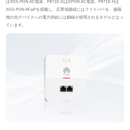
はXGS-PON AC電源、P871E-GはGPON AC電源、P871E-Hは
XGS-PON AFwPを搭載し、広帯域接続にはファイバーを、遠隔
地の光デバイスへの電力供給には銅線が使用されるモデルとなっ
ています。