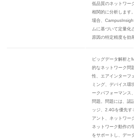
低品質のネットワーク体
相関的に分析します。ユ
場合、CampusInsig
ムに基づいて定量化され
原因の特定精度を効果的
ビッグデータ解析とML
的なネットワーク問題の
性、エアインターフェイ
ミング、デバイス環境、
ークパフォーマンス、ネ
問題。問題には、認証の
ッジ、2.4Gを優先す
アント、ネットワークの
ネットワーク動作の学習
をサポートし、データ比