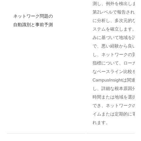
測し、例外を検出します
第2レベルで報告された
ネットワーク問題の
に分析し、多次元的なネ
自動識別と事前予測
ステムを確立します。Camp
みに基づいて地域を評価
で、悪い経験から良い経
し、ネットワークの質を
指標について、ローカル
なベースライン比較を見
CampusInsightは
し、詳細な根本原因分析
時間または地域を選択し
でき、ネットワークの健
イムまたは定期的に電子
れます。