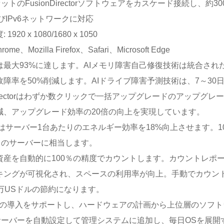
セットのFusionDirectorソフトウェアをカスケード接続し、約3
およびIPv6ネットワークに対応
920 x 1080/1680 x 1050
rome、Mozilla Firefox、Safari、Microsoft Edge
は最大93%に達します。AIメモリ障害自己修復技術は統合された
故障率を50%削減します。AIドライブ障害予測技術は、7～30
nDirectorはわずか数クリックで一括アップグレードのアップ
減、アップグレード効率の20倍の向上を実現しています。
.0はサーバー1台あたりのエネルギー効率を18%向上させます。1
0台のサーバーに相当します。
資産を自動的に100％の精度でカウントします。カウントレポ
キングが可視化され、スペースの利用率が向上。手動でカウント
0万USドルの節約になります。
Sの導入をサポートし、ハードウェアの計画から上位層のソフト
のサーバーを自動設定して管理システムに追加し、毎日OSを展開