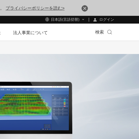
す。
プライバシーポリシーを読む>
ログイン
日本語(言語切替)
検索
法
法人事業について