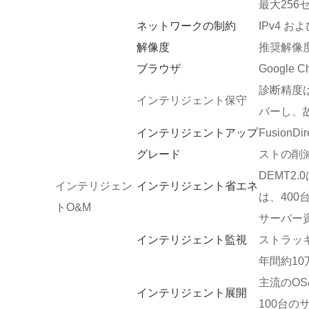
最大256
ネットワークの制約
IPv4 
解像度
推奨解像度: 1
ブラウザ
Google Ch
診断精度
インテリジェント保守
バーし、
インテリジェントアップ
Fusio
グレード
ストの削
DEMT2
インテリジェント省エネ
インテリジェン
は、40
トO&M
サーバー
インテリジェント監視
ストラッ
年間約1
主流のO
インテリジェント展開
100台